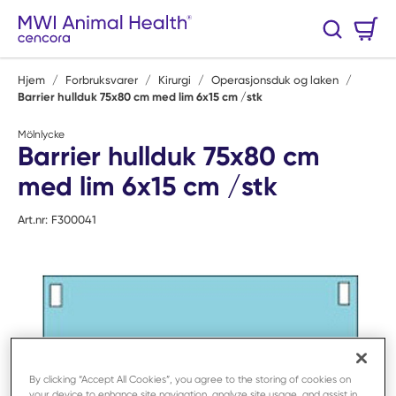
Hopp til hovedinnhold
Handlekurv
Søk
0 Varer
Hjem
/
Forbruksvarer
/
Kirurgi
/
Operasjonsduk og laken
/
Barrier hullduk 75x80 cm med lim 6x15 cm /stk
Mölnlycke
Barrier hullduk 75x80 cm
med lim 6x15 cm /stk
Art.nr:
F300041
By clicking “Accept All Cookies”, you agree to the storing of cookies on
your device to enhance site navigation, analyze site usage, and assist in