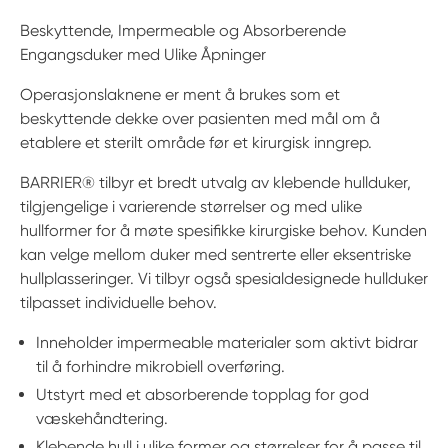
Beskyttende, Impermeable og Absorberende
Engangsduker med Ulike Åpninger
Operasjonslaknene er ment å brukes som et
beskyttende dekke over pasienten med mål om å
etablere et sterilt område før et kirurgisk inngrep.
BARRIER® tilbyr et bredt utvalg av klebende hullduker,
tilgjengelige i varierende størrelser og med ulike
hullformer for å møte spesifikke kirurgiske behov. Kunden
kan velge mellom duker med sentrerte eller eksentriske
hullplasseringer. Vi tilbyr også spesialdesignede hullduker
tilpasset individuelle behov.
Inneholder impermeable materialer som aktivt bidrar
til å forhindre mikrobiell overføring.
Utstyrt med et absorberende topplag for god
væskehåndtering.
Klebende hull i ulike former og størrelser for å passe til