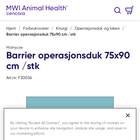
Hopp til hovedinnhold
Handlekurv
Søk
0 Varer
Hjem
/
Forbruksvarer
/
Kirurgi
/
Operasjonsduk og laken
/
Barrier operasjonsduk 75x90 cm /stk
Mölnlycke
Barrier operasjonsduk 75x90
cm /stk
Art.nr:
F30036
By clicking “Accept All Cookies”, you agree to the storing of cookies on
your device to enhance site navigation, analyze site usage, and assist in
our marketing efforts.