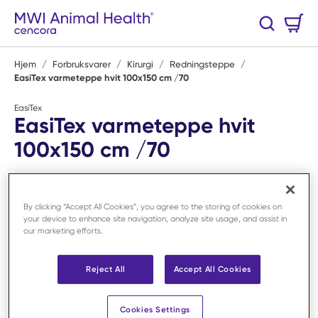
Hopp til hovedinnhold
Handlekurv
Søk
0 Varer
Hjem
/
Forbruksvarer
/
Kirurgi
/
Redningsteppe
/
EasiTex varmeteppe hvit 100x150 cm /70
EasiTex
EasiTex varmeteppe hvit
100x150 cm /70
Art.nr:
F302741
By clicking “Accept All Cookies”, you agree to the storing of cookies on
your device to enhance site navigation, analyze site usage, and assist in
our marketing efforts.
Reject All
Accept All Cookies
Cookies Settings