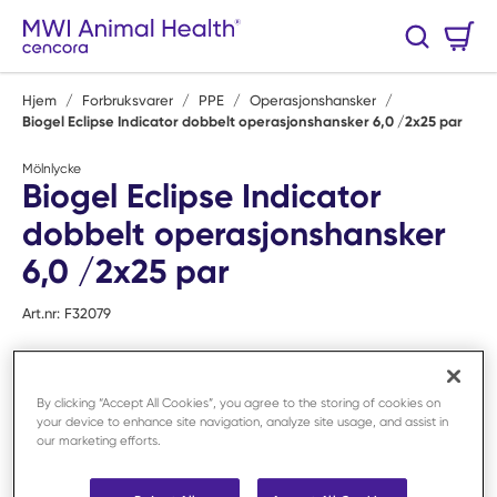
Hopp til hovedinnhold
Handlekurv
Søk
0 Varer
Hjem
/
Forbruksvarer
/
PPE
/
Operasjonshansker
/
Biogel Eclipse Indicator dobbelt operasjonshansker 6,0 /2x25 par
Mölnlycke
Biogel Eclipse Indicator
dobbelt operasjonshansker
6,0 /2x25 par
Art.nr:
F32079
By clicking “Accept All Cookies”, you agree to the storing of cookies on
your device to enhance site navigation, analyze site usage, and assist in
our marketing efforts.