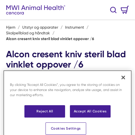
Hopp til hovedinnhold
Handlekurv
Søk
0 Varer
Hjem
/
Utstyr og apparater
/
Instrument
/
Skalpellblad og håndtak
/
Alcon cresent kniv steril blad vinklet oppover /6
Alcon cresent kniv steril blad
vinklet oppover /6
Art.nr:
F50069
By clicking “Accept All Cookies”, you agree to the storing of cookies on
your device to enhance site navigation, analyze site usage, and assist in
our marketing efforts.
Reject All
Accept All Cookies
Cookies Settings