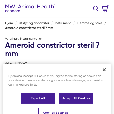
Hopp til hovedinnhold
Handlekurv
Søk
0 Varer
Hjem
/
Utstyr og apparater
/
Instrument
/
Klemme og hake
/
Ameroid constrictor steril 7 mm
Veterinary Instrumentation
Ameroid constrictor steril 7
mm
Art.nr:
F521642
By clicking “Accept All Cookies”, you agree to the storing of cookies on
your device to enhance site navigation, analyze site usage, and assist in
our marketing efforts.
Reject All
Accept All Cookies
Cookies Settings