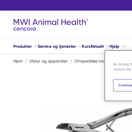
Hopp til hovedinnhold
Produkter
Service og tjenester
Kurs
Aktuelt
Hjelp
Hjem
/
Utstyr og apparater
/
Ortopediske instrumenter og v
By clicking 
analyze site
Cookies