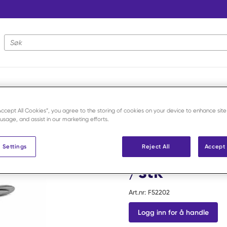
Nettstedsøk
erktøy
/
Ortopedi og beinkirurgi
/
Benskjæretang Liston rett 19 cm
“Accept All Cookies”, you agree to the storing of cookies on your device to enhance site
 usage, and assist in our marketing efforts.
Securos Surgical
Benskjæreta
 Settings
Reject All
Accept 
/stk
Art.nr:
F52202
Logg inn for å handle