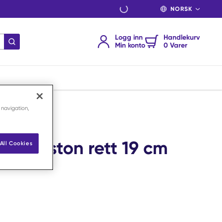
SPRÅK
Logg inn
Handlekurv
send søk
Min konto
0 Varer
 /stk
 navigation,
ng Liston rett 19 cm
All Cookies