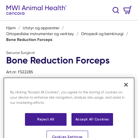
Hopp til hovedinnhold
Handlekurv
Søk
0 Varer
Hjem
/
Utstyr og apparater
/
Ortopediske instrumenter og verktøy
/
Ortopedi og beinkirurgi
/
Bone Reduction Forceps
Securos Surgical
Bone Reduction Forceps
Art.nr:
F522285
By clicking “Accept All Cookies”, you agree to the storing of cookies on
your device to enhance site navigation, analyze site usage, and assist in
our marketing efforts.
Reject All
Accept All Cookies
Cookies Settings