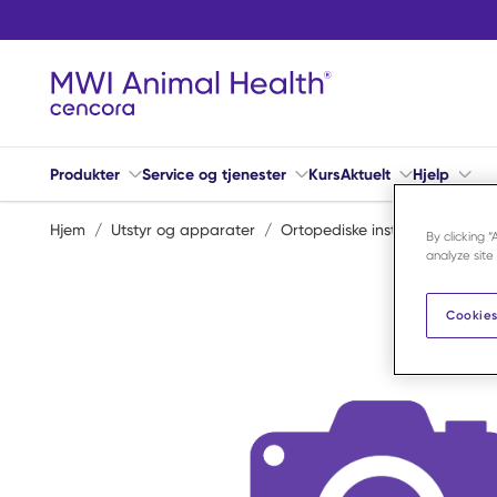
Hopp til hovedinnhold
Produkter
Service og tjenester
Kurs
Aktuelt
Hjelp
Hjem
/
Utstyr og apparater
/
Ortopediske instrumenter og v
By clicking 
analyze site
Cookies