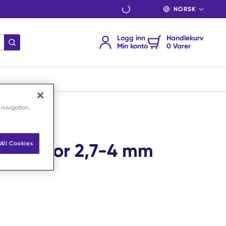
SPRÅK
Logg inn
Handlekurv
send søk
Min konto
0 Varer
 navigation,
shaft for 2,7-4 mm
All Cookies