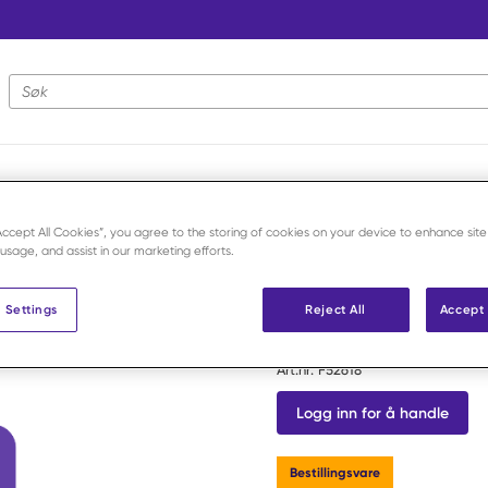
Nettstedsøk
erktøy
/
Ortopedi og beinkirurgi
/
2,5 QC hex shaft for 2,7-4 mm
“Accept All Cookies”, you agree to the storing of cookies on your device to enhance site
 usage, and assist in our marketing efforts.
Securos Surgical
 Settings
2,5 QC hex 
Reject All
Accept 
Art.nr:
F52618
Logg inn for å handle
Bestillingsvare