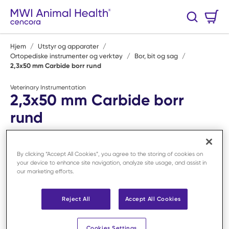
Hopp til hovedinnhold
Handlekurv
Søk
0 Varer
Hjem
/
Utstyr og apparater
/
Ortopediske instrumenter og verktøy
/
Bor, bit og sag
/
2,3x50 mm Carbide borr rund
Veterinary Instrumentation
2,3x50 mm Carbide borr
rund
Art.nr:
F53024
By clicking “Accept All Cookies”, you agree to the storing of cookies on
your device to enhance site navigation, analyze site usage, and assist in
our marketing efforts.
Reject All
Accept All Cookies
Cookies Settings