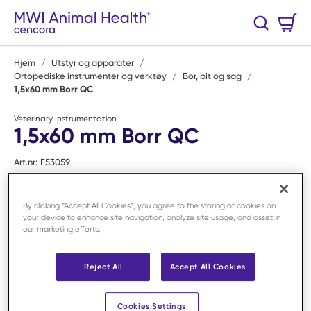
Hopp til hovedinnhold
Handlekurv
Søk
0 Varer
Hjem
/
Utstyr og apparater
/
Ortopediske instrumenter og verktøy
/
Bor, bit og sag
/
1,5x60 mm Borr QC
Veterinary Instrumentation
1,5x60 mm Borr QC
Art.nr:
F53059
By clicking “Accept All Cookies”, you agree to the storing of cookies on
your device to enhance site navigation, analyze site usage, and assist in
our marketing efforts.
Reject All
Accept All Cookies
Cookies Settings