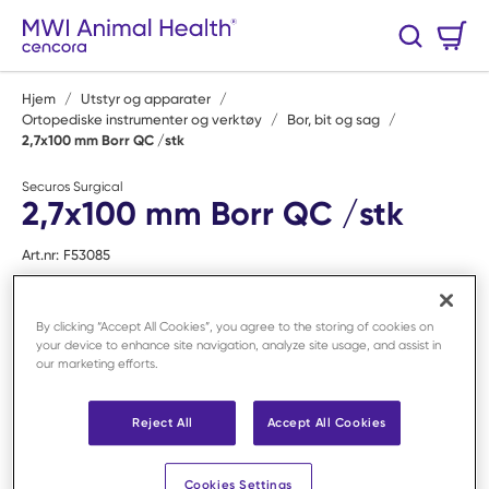
Hopp til hovedinnhold
Handlekurv
Søk
0 Varer
Hjem
/
Utstyr og apparater
/
Ortopediske instrumenter og verktøy
/
Bor, bit og sag
/
2,7x100 mm Borr QC /stk
Securos Surgical
2,7x100 mm Borr QC /stk
Art.nr:
F53085
By clicking “Accept All Cookies”, you agree to the storing of cookies on
your device to enhance site navigation, analyze site usage, and assist in
our marketing efforts.
Reject All
Accept All Cookies
Cookies Settings