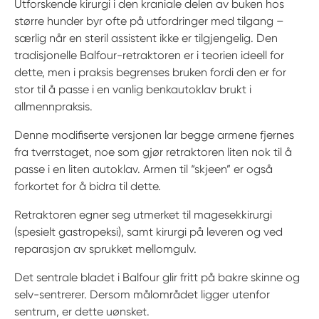
Utforskende kirurgi i den kraniale delen av buken hos
større hunder byr ofte på utfordringer med tilgang –
særlig når en steril assistent ikke er tilgjengelig. Den
tradisjonelle Balfour-retraktoren er i teorien ideell for
dette, men i praksis begrenses bruken fordi den er for
stor til å passe i en vanlig benkautoklav brukt i
allmennpraksis.
Denne modifiserte versjonen lar begge armene fjernes
fra tverrstaget, noe som gjør retraktoren liten nok til å
passe i en liten autoklav. Armen til “skjeen” er også
forkortet for å bidra til dette.
Retraktoren egner seg utmerket til magesekkirurgi
(spesielt gastropeksi), samt kirurgi på leveren og ved
reparasjon av sprukket mellomgulv.
Det sentrale bladet i Balfour glir fritt på bakre skinne og
selv-sentrerer. Dersom målområdet ligger utenfor
sentrum, er dette uønsket.