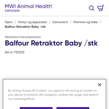
Hopp til hovedinnhold
Handlekurv
Søk
0 Varer
Hjem
/
Utstyr og apparater
/
Instrument
/
Klemme og hake
/
Balfour Retraktor Baby /stk
Veterinary Instrumentation
Balfour Retraktor Baby /stk
Art.nr:
F53233
By clicking “Accept All Cookies”, you agree to the storing of cookies on
your device to enhance site navigation, analyze site usage, and assist in
our marketing efforts.