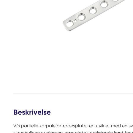
Beskrivelse
Vi's partielle karpale artrodesplater er utviklet med en s
skruehullene er plassert nær platas proksimale kant for