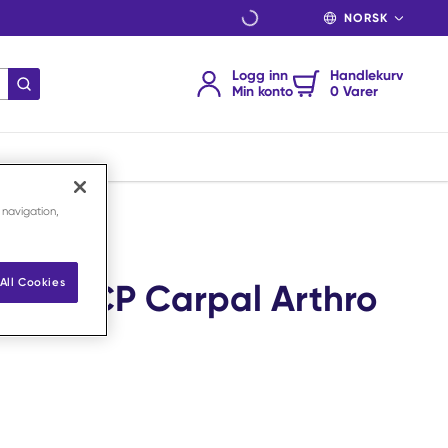
SPRÅK
Logg inn
Handlekurv
send søk
Min konto
0 Varer
 navigation,
All Cookies
7mm DCP Carpal Arthro