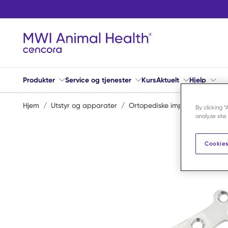
Hopp til hovedinnhold
Produkter
Service og tjenester
Kurs
Aktuelt
Hjelp
Hjem
/
Utstyr og apparater
/
Ortopediske implantater
/
Pl
By clicking 
analyze site
Cookies