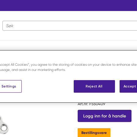
Nettstedsøk
ater
/
2,0/2,4/2,7mm DCP Carpal Arthro
“Accept All Cookies”, you agree to the storing of cookies on your device to enhance site
 usage, and assist in our marketing efforts.
Veterinary Instrumentation
 Settings
Reject All
Accept 
2,0/2,4/2,
Art.nr:
F550409
Logg inn for å handle
Bestillingsvare