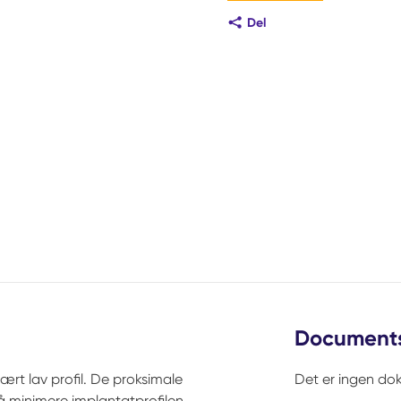
Del
Document
vært lav profil. De proksimale
Det er ingen dok
 å minimere implantatprofilen