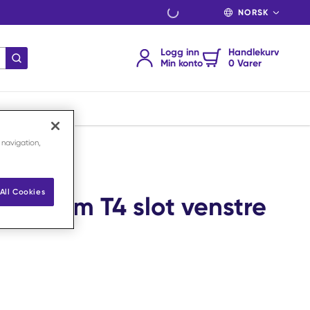
SPRÅK
Logg inn
Handlekurv
send søk
Min konto
0 Varer
 navigation,
All Cookies
 plate m T4 slot venstre