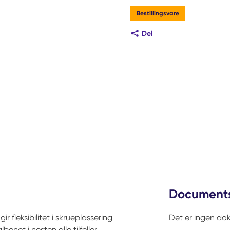
Bestillingsvare
Del
Document
r fleksibilitet i skrueplassering
Det er ingen dok
enet i nesten alle tilfeller.