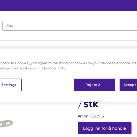
Nettstedsøk
ater
/
2,7/3,5 CPA plate m T4 slot venstre /stk
“Accept All Cookies”, you agree to the storing of cookies on your device to enhance site
 usage, and assist in our marketing efforts.
Veterinary Instrumentation
 Settings
Reject All
Accept 
2,7/3,5 CPA
/stk
Art.nr:
F550552
Logg inn for å handle