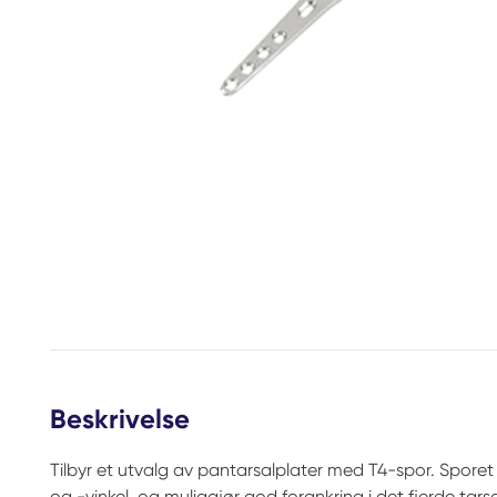
Beskrivelse
Tilbyr et utvalg av pantarsalplater med T4-spor. Sporet gi
og -vinkel, og muliggjør god forankring i det fjerde tarsalb