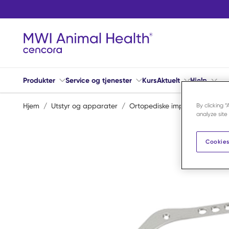
Hopp til hovedinnhold
Produkter
Service og tjenester
Kurs
Aktuelt
Hjelp
Hjem
/
Utstyr og apparater
/
Ortopediske implantater
/
Pl
By clicking 
analyze site
Cookies