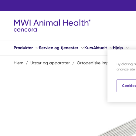
Hopp til hovedinnhold
Produkter
Service og tjenester
Kurs
Aktuelt
Hjelp
Hjem
/
Utstyr og apparater
/
Ortopediske implantater
/
M
By clicking 
analyze site
Cookies