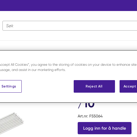
Nettstedsøk
argnagle
/
Margnagle Dobbelslipet 1,8x125 /10
“Accept All Cookies”, you agree to the storing of cookies on your device to enhance site
 usage, and assist in our marketing efforts.
Veterinary Instrumentation
 Settings
Reject All
Accept 
Margnagle 
/10
Art.nr:
F55064
Logg inn for å handle