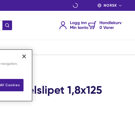
SPRÅK
Logg inn
Handlekurv
send søk
Min konto
0 Varer
 navigation,
All Cookies
Dobbelslipet 1,8x125