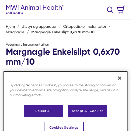
Hopp til hovedinnhold
Handlekurv
Søk
0 Varer
Hjem
/
Utstyr og apparater
/
Ortopediske implantater
/
Margnagle
/
Margnagle Enkelslipt 0,6x70 mm/10
Veterinary Instrumentation
Margnagle Enkelslipt 0,6x70
mm/10
Art.nr:
F550641
By clicking “Accept All Cookies”, you agree to the storing of cookies on
your device to enhance site navigation, analyze site usage, and assist in
our marketing efforts.
Reject All
Accept All Cookies
Cookies Settings