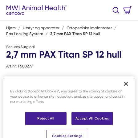
Hopp til hovedinnhold
Handlekurv
Søk
0 Varer
Hjem
/
Utstyr og apparater
/
Ortopediske implantater
/
Pax Locking System
/
2,7 mm PAX Titan SP 12 hull
Securos Surgical
2,7 mm PAX Titan SP 12 hull
Art.nr:
F580277
By clicking “Accept All Cookies”, you agree to the storing of cookies on
your device to enhance site navigation, analyze site usage, and assist in
our marketing efforts.
Reject All
Accept All Cookies
Cookies Settings