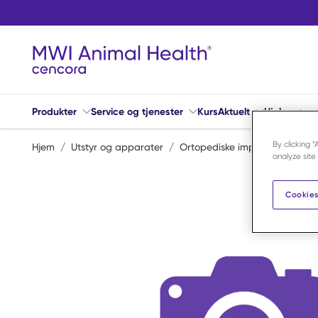
Hopp til hovedinnhold
Produkter
Service og tjenester
Kurs
Aktuelt
Hjelp
By clicking 
Hjem
/
Utstyr og apparater
/
Ortopediske implantater
/
S
analyze site
Cookies