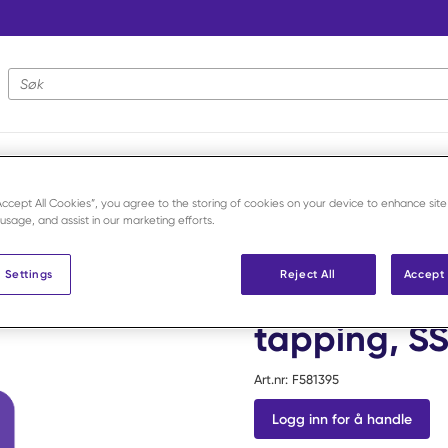
Nettstedsøk
“Accept All Cookies”, you agree to the storing of cookies on your device to enhance site
krue
/
2,7x14 mm Cortical Screw T8 self tapping, SS /stk
 usage, and assist in our marketing efforts.
Securos Surgical
 Settings
Reject All
Accept 
2,7x14 mm C
tapping, SS
Art.nr:
F581395
Logg inn for å handle