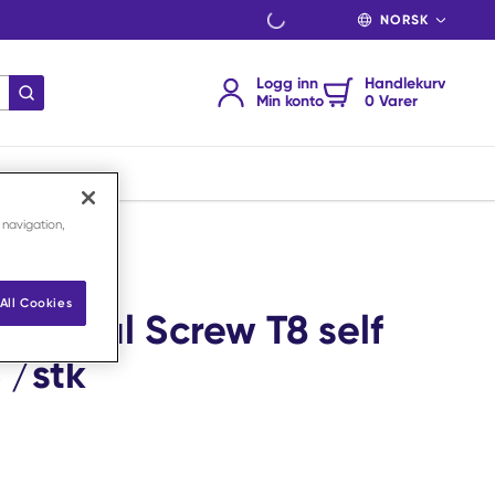
SPRÅK
Logg inn
Handlekurv
send søk
Min konto
0 Varer
 navigation,
All Cookies
ortical Screw T8 self
 /stk