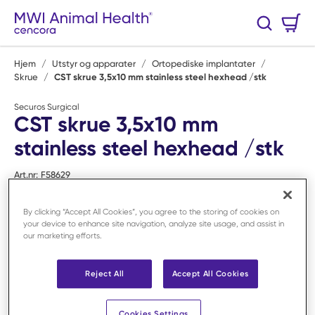
Hopp til hovedinnhold
Handlekurv
Søk
0 Varer
Hjem
/
Utstyr og apparater
/
Ortopediske implantater
/
Skrue
/
CST skrue 3,5x10 mm stainless steel hexhead /stk
Securos Surgical
CST skrue 3,5x10 mm
stainless steel hexhead /stk
Art.nr:
F58629
By clicking “Accept All Cookies”, you agree to the storing of cookies on
your device to enhance site navigation, analyze site usage, and assist in
our marketing efforts.
Reject All
Accept All Cookies
Cookies Settings