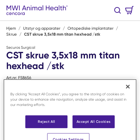
Hopp til hovedinnhold
Handlekurv
Søk
0 Varer
Hjem
/
Utstyr og apparater
/
Ortopediske implantater
/
Skrue
/
CST skrue 3,5x18 mm titan hexhead /stk
Securos Surgical
CST skrue 3,5x18 mm titan
hexhead /stk
Art.nr:
F58656
By clicking “Accept All Cookies”, you agree to the storing of cookies on
your device to enhance site navigation, analyze site usage, and assist in
our marketing efforts.
Reject All
Accept All Cookies
Cookies Settings