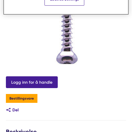
Logg inn for å handle
Bestillingsvare
Del
Beskrivelse