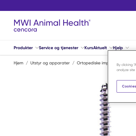
Hopp til hovedinnhold
Produkter
Service og tjenester
Kurs
Aktuelt
Hjelp
Hjem
/
Utstyr og apparater
/
Ortopediske implantater
/
S
By clicking 
analyze site
Cookies