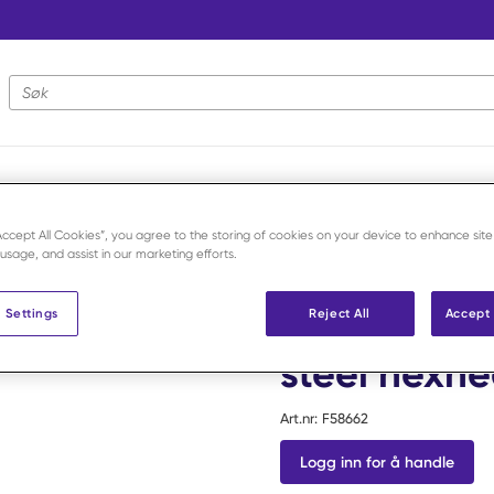
Nettstedsøk
krue
/
CST skrue 4,5x46 mm stainless steel hexhead /stk
“Accept All Cookies”, you agree to the storing of cookies on your device to enhance site
 usage, and assist in our marketing efforts.
Securos Surgical
 Settings
CST skrue 4
Reject All
Accept 
steel hexhe
Art.nr:
F58662
Logg inn for å handle