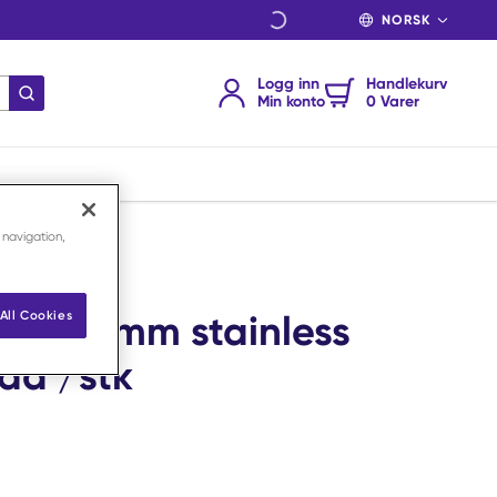
SPRÅK
Logg inn
Handlekurv
send søk
Min konto
0 Varer
 navigation,
,5x46 mm stainless
All Cookies
ad /stk