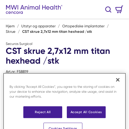
Hopp til hovedinnhold
Handlekurv
Søk
0 Varer
Hjem
/
Utstyr og apparater
/
Ortopediske implantater
/
Skrue
/
CST skrue 2,7x12 mm titan hexhead /stk
Securos Surgical
CST skrue 2,7x12 mm titan
hexhead /stk
Art.nr:
F58819
By clicking “Accept All Cookies”, you agree to the storing of cookies on
your device to enhance site navigation, analyze site usage, and assist in
our marketing efforts.
Reject All
Accept All Cookies
Cookies Settings