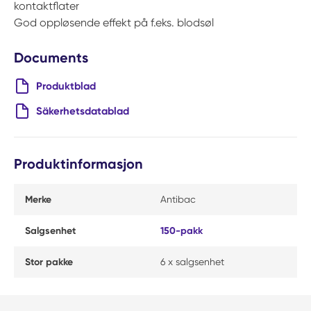
kontaktflater
God oppløsende effekt på f.eks. blodsøl
Documents
Produktblad
Säkerhetsdatablad
Produktinformasjon
Merke
Antibac
Salgsenhet
150-pakk
Stor pakke
6 x salgsenhet