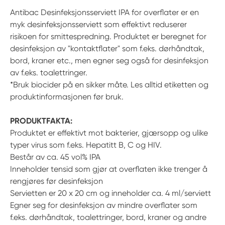
Antibac Desinfeksjonsserviett IPA for overflater er en
myk desinfeksjonsserviett som effektivt reduserer
risikoen for smittespredning. Produktet er beregnet for
desinfeksjon av "kontaktflater" som f.eks. dørhåndtak,
bord, kraner etc., men egner seg også for desinfeksjon
av f.eks. toalettringer.
*Bruk biocider på en sikker måte. Les alltid etiketten og
produktinformasjonen før bruk.
PRODUKTFAKTA:
Produktet er effektivt mot bakterier, gjærsopp og ulike
typer virus som f.eks. Hepatitt B, C og HIV.
Består av ca. 45 vol% IPA
Inneholder tensid som gjør at overflaten ikke trenger å
rengjøres før desinfeksjon
Servietten er 20 x 20 cm og inneholder ca. 4 ml/serviett
Egner seg for desinfeksjon av mindre overflater som
f.eks. dørhåndtak, toalettringer, bord, kraner og andre