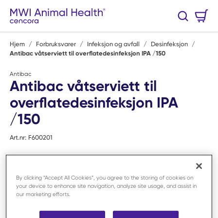
Hopp til hovedinnhold
Handlekurv
Søk
0 Varer
Hjem
/
Forbruksvarer
/
Infeksjon og avfall
/
Desinfeksjon
/
Antibac våtserviett til overflatedesinfeksjon IPA /150
Antibac
Antibac våtserviett til
overflatedesinfeksjon IPA
/150
Art.nr:
F600201
By clicking “Accept All Cookies”, you agree to the storing of cookies on
your device to enhance site navigation, analyze site usage, and assist in
our marketing efforts.