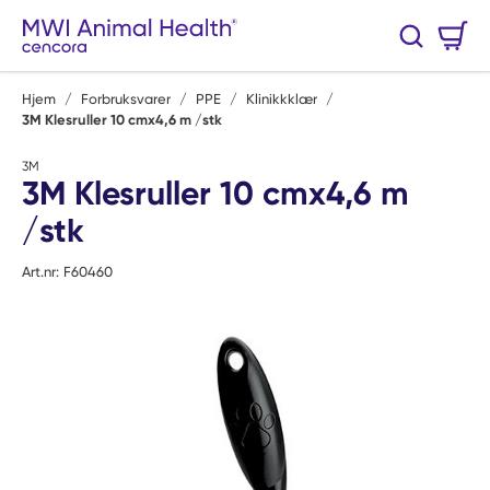
Hopp til hovedinnhold
Handlekurv
Søk
0 Varer
Hjem
/
Forbruksvarer
/
PPE
/
Klinikkklær
/
3M Klesruller 10 cmx4,6 m /stk
3M
3M Klesruller 10 cmx4,6 m
/stk
Art.nr:
F60460