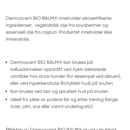
Dermoscent BIO BALM® inneholder økosertifiserte
ingredienser; vegetabilsk olje fra soyabønner og
essensiell olje fra cajputi. Produktet inneholder ikke
mineralolje.
Dermoscent BIO BALM® kan brukes på
kallusdannelser oppstått ved trykk-belastede
områder hos store hunder (for eksempel ved albuen),
eller ved hyperkeratose (fortykket hud) på snuten
Kan brukes ved tørr og sprukket hud på snuten
Ideell for pleie av potene før og etter trening (lange
turer, jakt, snø eller varmt underlag etc)
Effekten av Dermoscent BIO BALM® er vist i en klinisk