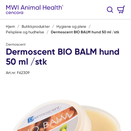
Hopp til hovedinnhold
Handlekurv
Søk
0 Varer
Hjem
/
Butikkprodukter
/
Hygiene og pleie
/
Pelspleie og hudhelse
/
Dermoscent BIO BALM hund 50 ml /stk
Dermoscent
Dermoscent BIO BALM hund
50 ml /stk
Art.nr:
F62309