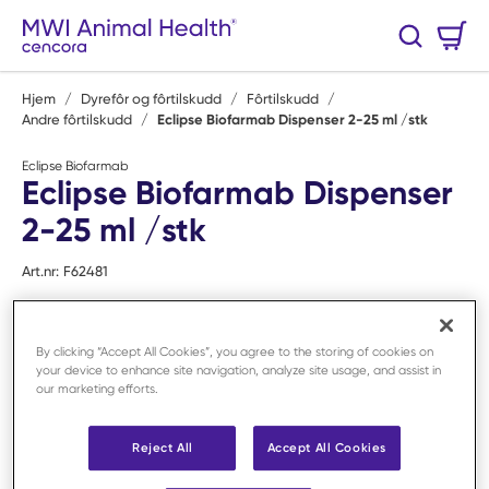
Hopp til hovedinnhold
Handlekurv
Søk
0 Varer
Hjem
/
Dyrefôr og fôrtilskudd
/
Fôrtilskudd
/
Andre fôrtilskudd
/
Eclipse Biofarmab Dispenser 2-25 ml /stk
Eclipse Biofarmab
Eclipse Biofarmab Dispenser
2-25 ml /stk
Art.nr:
F62481
By clicking “Accept All Cookies”, you agree to the storing of cookies on
your device to enhance site navigation, analyze site usage, and assist in
our marketing efforts.
Reject All
Accept All Cookies