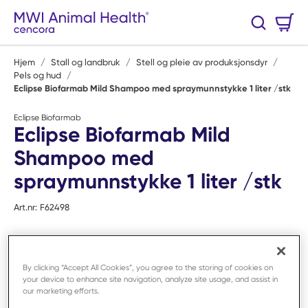
Hopp til hovedinnhold
Handlekurv
Søk
0 Varer
Hjem
/
Stall og landbruk
/
Stell og pleie av produksjonsdyr
/
Pels og hud
/
Eclipse Biofarmab Mild Shampoo med spraymunnstykke 1 liter /stk
Eclipse Biofarmab
Eclipse Biofarmab Mild
Shampoo med
spraymunnstykke 1 liter /stk
Art.nr:
F62498
By clicking “Accept All Cookies”, you agree to the storing of cookies on
your device to enhance site navigation, analyze site usage, and assist in
our marketing efforts.