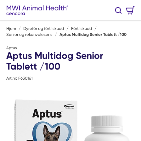
Hopp til hovedinnhold
Handlekurv
Søk
0 Varer
Hjem
/
Dyrefôr og fôrtilskudd
/
Fôrtilskudd
/
Senior og rekonvalesens
/
Aptus Multidog Senior Tablett /100
Aptus
Aptus Multidog Senior
Tablett /100
Art.nr:
F630161