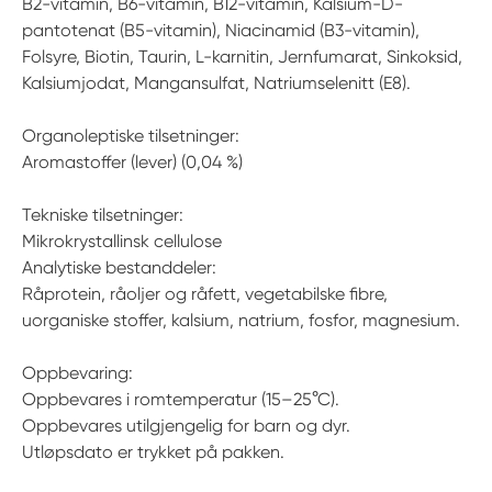
B2-vitamin, B6-vitamin, B12-vitamin, Kalsium-D-
pantotenat (B5-vitamin), Niacinamid (B3-vitamin),
Folsyre, Biotin, Taurin, L-karnitin, Jernfumarat, Sinkoksid,
Kalsiumjodat, Mangansulfat, Natriumselenitt (E8).
Organoleptiske tilsetninger:
Aromastoffer (lever) (0,04 %)
Tekniske tilsetninger:
Mikrokrystallinsk cellulose
Analytiske bestanddeler:
Råprotein, råoljer og råfett, vegetabilske fibre,
uorganiske stoffer, kalsium, natrium, fosfor, magnesium.
Oppbevaring:
Oppbevares i romtemperatur (15–25°C).
Oppbevares utilgjengelig for barn og dyr.
Utløpsdato er trykket på pakken.