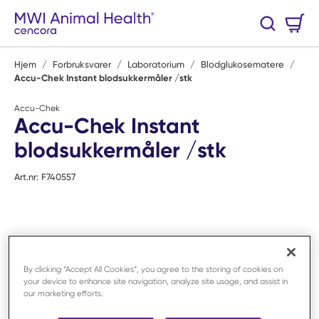
Hopp til hovedinnhold
Handlekurv
Søk
0 Varer
Hjem
/
Forbruksvarer
/
Laboratorium
/
Blodglukosematere
/
Accu-Chek Instant blodsukkermåler /stk
Accu-Chek
Accu-Chek Instant
blodsukkermåler /stk
Art.nr:
F740557
By clicking “Accept All Cookies”, you agree to the storing of cookies on
your device to enhance site navigation, analyze site usage, and assist in
our marketing efforts.