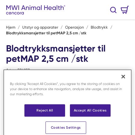
Hopp til hovedinnhold
Handlekurv
Søk
0 Varer
Hjem
/
Utstyr og apparater
/
Operasjon
/
Blodtrykk
/
Blodtrykksmansjetter til petMAP 2,5 cm /stk
Blodtrykksmansjetter til
petMAP 2,5 cm /stk
Art.nr:
F94159
By clicking “Accept All Cookies”, you agree to the storing of cookies on
your device to enhance site navigation, analyze site usage, and assist in
our marketing efforts.
Reject All
Accept All Cookies
Cookies Settings