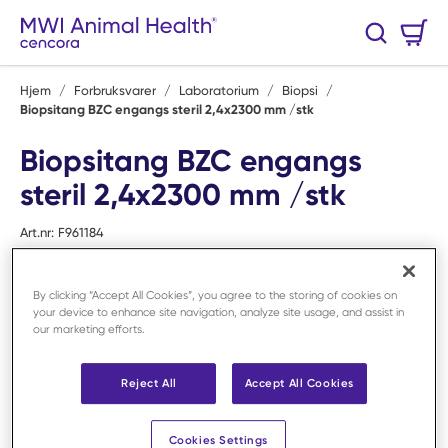
Hopp til hovedinnhold
Handlekurv
Søk
0 Varer
Hjem
/
Forbruksvarer
/
Laboratorium
/
Biopsi
/
Biopsitang BZC engangs steril 2,4x2300 mm /stk
Biopsitang BZC engangs
steril 2,4x2300 mm /stk
Art.nr:
F961184
By clicking “Accept All Cookies”, you agree to the storing of cookies on
your device to enhance site navigation, analyze site usage, and assist in
our marketing efforts.
Reject All
Accept All Cookies
Cookies Settings