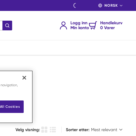
SPRÅK
Logg inn
Handlekurv
send søk
Min konto
0 Varer
 navigation,
All Cookies
Sorter etter:
Velg visning:
Sorter etter:
Produkt rutenettvisning
Produktlistevisning