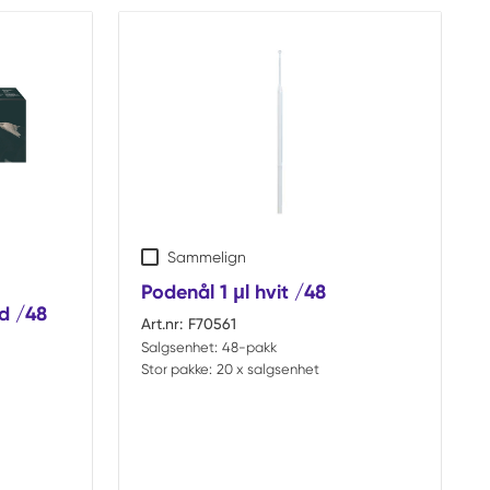
Sammelign
Podenål 1 μl hvit /48
dd /48
Art.nr:
F70561
Salgsenhet:
48-pakk
Stor pakke:
20 x salgsenhet