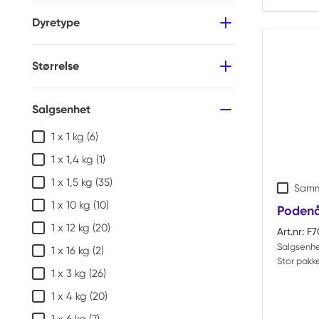
Dyretype
Størrelse
Salgsenhet
1 x 1 kg
(6)
1 x 1,4 kg
(1)
1 x 1,5 kg
(35)
Samm
1 x 10 kg
(10)
Podenål
1 x 12 kg
(20)
Art.nr:
F7
Salgsenhe
1 x 16 kg
(2)
Stor pakke
1 x 3 kg
(26)
1 x 4 kg
(20)