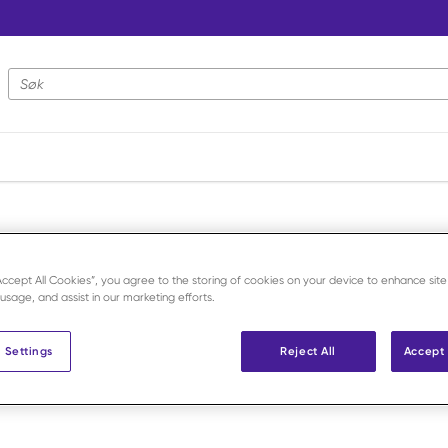
Nettstedsøk
“Accept All Cookies”, you agree to the storing of cookies on your device to enhance site
 usage, and assist in our marketing efforts.
 Settings
Reject All
Accept 