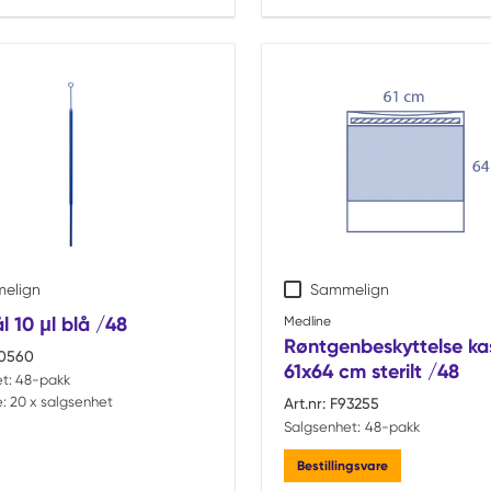
elign
Sammelign
 10 μl blå /48
Medline
Røntgenbeskyttelse ka
0560
61x64 cm sterilt /48
t:
48-pakk
:
20 x salgsenhet
Art.nr:
F93255
Salgsenhet:
48-pakk
Bestillingsvare