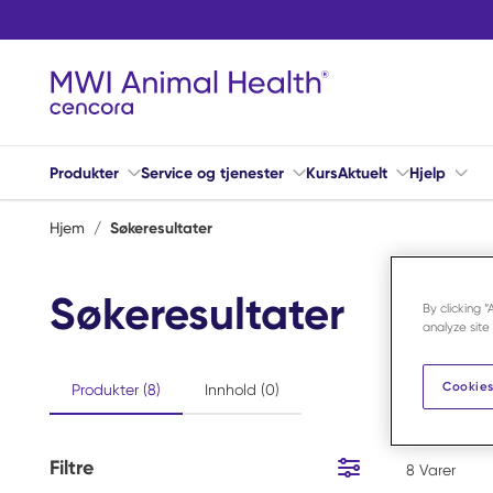
Hopp til hovedinnhold
Produkter
Service og tjenester
Kurs
Aktuelt
Hjelp
Hjem
/
Søkeresultater
Søkeresultater
By clicking 
analyze site
Cookies
Produkter (8)
Innhold (0)
Filtre
8
Varer
Hopp til resultater