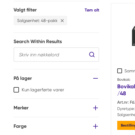
Valgt filter
Filtre
Tøm alt
Salgsenhet
:
48-pakk
Slett
Salgsenhet 48-pakk Filtrer
Search Within Results
Search Within Resul
Samm
På lager
Bovikalc
Bovikal
Kun lagerførte varer
/48
Art.nr:
F6
Merker
Dyretype:
Salgsenhe
Bestilli
Farge