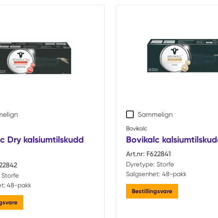
ts
elign
Sammelign
Bovikalc
c Dry kalsiumtilskudd
Bovikalc kalsiumtilsku
Art.nr:
F622841
Dyretype:
Storfe
22842
Salgsenhet:
48-pakk
Storfe
t:
48-pakk
Bestillingsvare
ngsvare