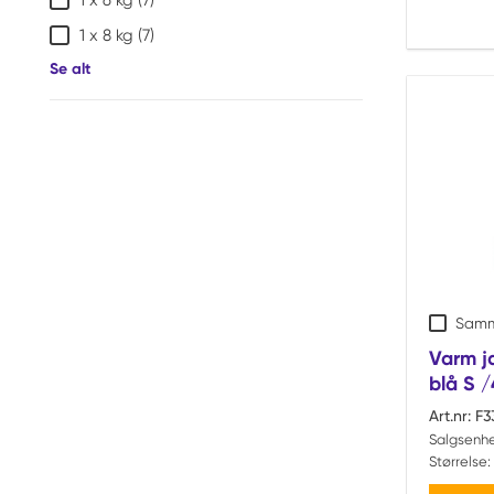
1 x 6 kg
(7)
1 x 8 kg
(7)
Se alt
Samm
Varm j
blå S /
Art.nr:
F3
Salgsenhe
Størrelse: