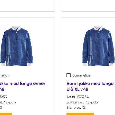
elign
Sammelign
akke med lange ermer
Varm jakke med lange
48
blå XL /48
3253
Art.nr:
F33254
t:
48-pakk
Salgsenhet:
48-pakk
S
Størrelse:
XL