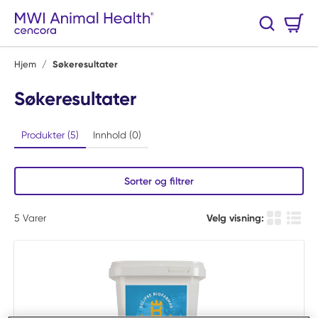
Hopp til hovedinnhold
Handlekurv
Søk
0 Varer
Hjem
/
Søkeresultater
Søkeresultater
Produkter (5)
Innhold (0)
Sorter og filtrer
5
Varer
Velg visning:
Produkt r
Produ