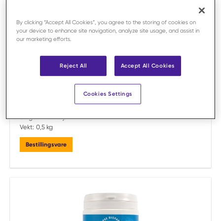
By clicking “Accept All Cookies”, you agree to the storing of cookies on
your device to enhance site navigation, analyze site usage, and assist in
our marketing efforts.
Sammelign
Reject All
Accept All Cookies
Eclipse Biofarmab
Eclipse Biofarmab Kiselgur Forte 500 g /stk
Cookies Settings
Art.nr:
F62448
Dyretype:
Hest
Salgsenhet:
Stykk
Vekt:
0,5 kg
Bestillingsvare