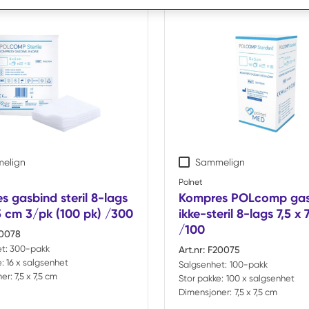
r
ts
elign
Sammelign
Polnet
 gasbind steril 8-lags
Kompres POLcomp gas
,5 cm 3/pk (100 pk) /300
ikke-steril 8-lags 7,5 x 
/100
0078
t:
300-pakk
Art.nr:
F20075
:
16 x salgsenhet
Salgsenhet:
100-pakk
er:
7,5 x 7,5 cm
Stor pakke:
100 x salgsenhet
Dimensjoner:
7,5 x 7,5 cm