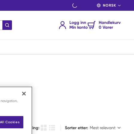
SPRÅK
Logg inn
Handlekurv
send søk
Min konto
0 Varer
 navigation,
All Cookies
Sorter etter:
Velg visning:
Sorter etter:
Produkt rutenettvisning
Produktlistevisning