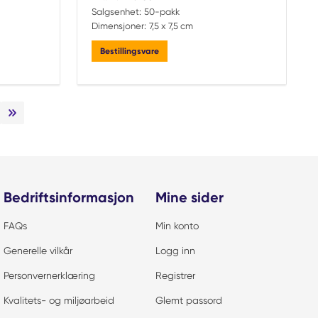
Salgsenhet:
50-pakk
Dimensjoner:
7,5 x 7,5 cm
Bestillingsvare
ste side
Siste side
Bedriftsinformasjon
Mine sider
FAQs
Min konto
Generelle vilkår
Logg inn
Personvernerklæring
Registrer
Kvalitets- og miljøarbeid
Glemt passord