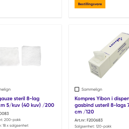
Bestillingsvare
elign
Sammelign
auze steril 8-lag
Kompres Yibon i dispe
5cm 5/kuv (40 kuv) /200
gasbind usteril 8-lags 7
cm /120
0083
t:
200-pakk
Art.nr:
F200683
:
18 x salgsenhet
Salgsenhet:
120-pakk