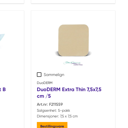
Sammelign
DuoDERM
t B
DuoDERM Extra Thin 7,5x7,5
cm /5
Art.nr:
F211559
Salgsenhet:
5-pakk
Dimensjoner:
7,5 x 7,5 cm
Bestillingsvare