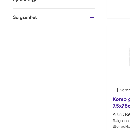
Salgsenhet
Samm
Komp g
7,5x7,
Art.nr:
F2
Salgsenhe
Stor pakke