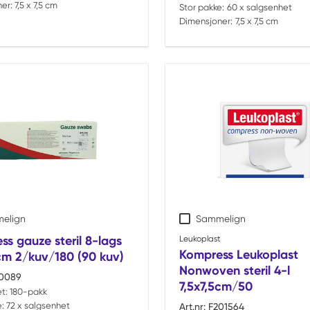
er:
7,5 x 7,5 cm
Stor pakke:
60 x salgsenhet
Dimensjoner:
7,5 x 7,5 cm
elign
Sammelign
s gauze steril 8-lags
Leukoplast
Kompress Leukoplast
cm 2/kuv/180 (90 kuv)
Nonwoven steril 4-l
0089
7,5x7,5cm/50
t:
180-pakk
:
72 x salgsenhet
Art.nr:
F201564