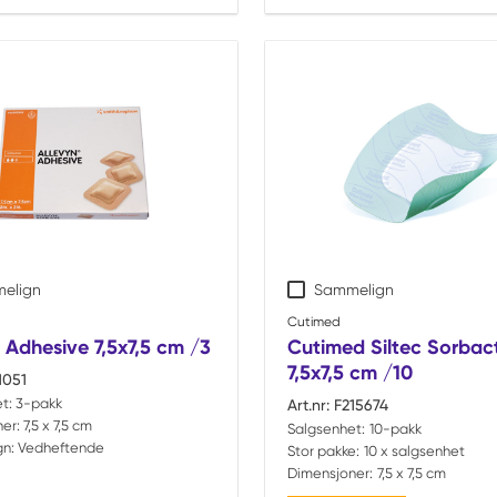
elign
Sammelign
Cutimed
 Adhesive 7,5x7,5 cm /3
Cutimed Siltec Sorbac
7,5x7,5 cm /10
1051
t:
3-pakk
Art.nr:
F215674
er:
7,5 x 7,5 cm
Salgsenhet:
10-pakk
n:
Vedheftende
Stor pakke:
10 x salgsenhet
Dimensjoner:
7,5 x 7,5 cm