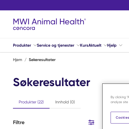
Hopp til hovedinnhold
Produkter
Service og tjenester
Kurs
Aktuelt
Hjelp
Hjem
/
Søkeresultater
Søkeresultater
By clicking 
Produkter (22)
Innhold (0)
analyze site
Cookies
Filtre
22
Varer
Hopp til resultater