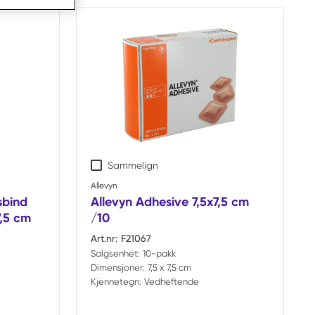
Sammelign
Allevyn
bind
Allevyn Adhesive 7,5x7,5 cm
7,5 cm
/10
Art.nr:
F21067
Salgsenhet:
10-pakk
Dimensjoner:
7,5 x 7,5 cm
Kjennetegn:
Vedheftende