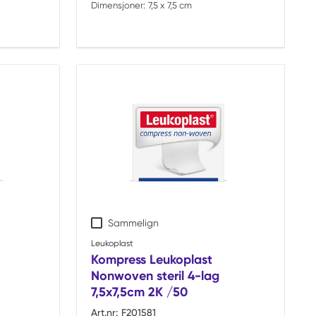
Dimensjoner:
7,5 x 7,5 cm
Sammelign
Leukoplast
Kompress Leukoplast
Nonwoven steril 4-lag
7,5x7,5cm 2K /50
Art.nr:
F201581