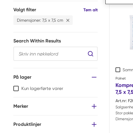
Valgt filter
Filtre
Tøm alt
Dimensjoner
:
7,5 x 7,5 cm
Slett
Dimensjoner 7,5 x 7,5 cm Filtre
Search Within Results
Search Within Resul
Samm
På lager
Polnet
Kompres
Kun lagerførte varer
7,5 x 7
Art.nr:
F2
Merker
Salgsenhe
Stor pakke
Dimensjon
Produktlinjer