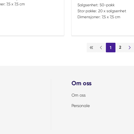
er:
7,5 x 7,5 cm
Salgsenhet:
50-pakk
Stor pakke:
20 x salgsenhet
Dimensjoner:
7,5 x 7,5 cm
2
1
Første side
Forrige side
Ne
Om oss
Om oss
Personale