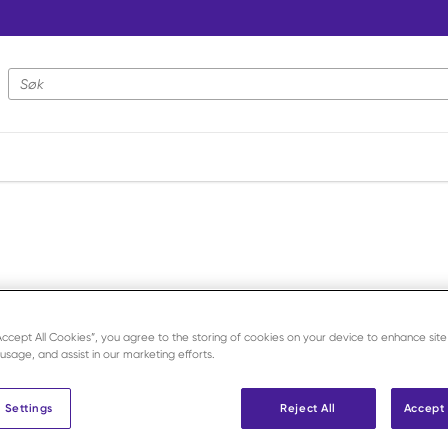
Nettstedsøk
“Accept All Cookies”, you agree to the storing of cookies on your device to enhance site
 usage, and assist in our marketing efforts.
 Settings
Reject All
Accept 