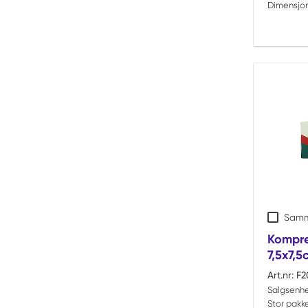
Dimensjon
Samm
Kompres
7,5x7,5
Art.nr:
F2
Salgsenhe
Stor pakke