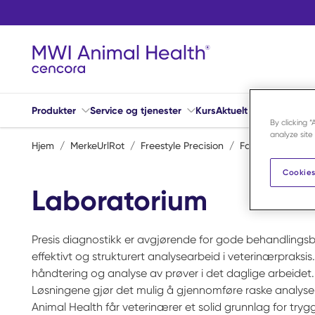
Hopp til hovedinnhold
Produkter
Service og tjenester
Kurs
Aktuelt
Hjelp
By clicking 
analyze site
Hjem
/
MerkeUrlRot
/
Freestyle Precision
/
Forbruksvarer
/
Cookies
Laboratorium
Presis diagnostikk er avgjørende for gode behandlingsb
effektivt og strukturert analysearbeid i veterinærpraksi
håndtering og analyse av prøver i det daglige arbeidet. P
Løsningene gjør det mulig å gjennomføre raske analyse
Animal Health får veterinærer et solid grunnlag for tr