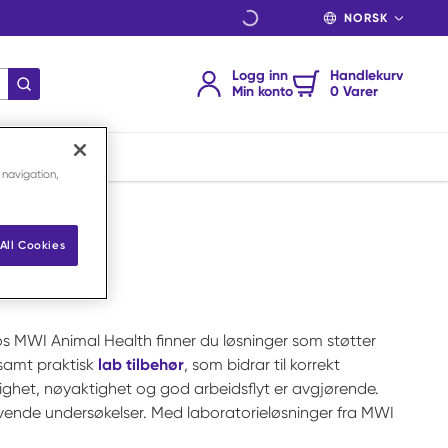
SPRÅK
Logg inn
Handlekurv
send søk
Min konto
0 Varer
 navigation,
All Cookies
os MWI Animal Health finner du løsninger som støtter
samt praktisk
lab tilbehør
, som bidrar til korrekt
elighet, nøyaktighet og god arbeidsflyt er avgjørende.
vende undersøkelser. Med laboratorieløsninger fra MWI