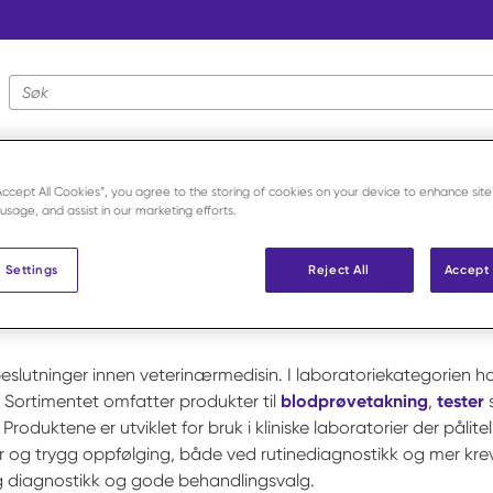
Nettstedsøk
“Accept All Cookies”, you agree to the storing of cookies on your device to enhance site
 usage, and assist in our marketing efforts.
Laboratorium
 Settings
Reject All
Accept 
eslutninger innen veterinærmedisin. I laboratoriekategorien h
s. Sortimentet omfatter produkter til
blodprøvetakning
,
tester
roduktene er utviklet for bruk i kliniske laboratorier der pålit
r og trygg oppfølging, både ved rutinediagnostikk og mer kre
ygg diagnostikk og gode behandlingsvalg.