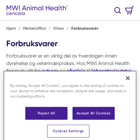
Hopp til hovedinnhold
Handlekurv
Søk
0 Varer
Hjem
/
MerkeUrlRot
/
Vitrex
/
Forbruksvarer
Forbruksvarer
Forbruksvarer er en viktig del av hverdagen innen
dyrehelse og veterinærpraksis. Hos MWI Animal Health
finner du alt fra
suturer
og
sårpleie
til
laboratorieutstyr
og
operasjonshansker
, spesielt tilpasset behovene i
veterinærfeltet. Våre produkter hjelper deg med å sikre
By clicking “Accept All Cookies”, you agree to the storing of cookies on
your device to enhance site navigation, analyze site usage, and assist in
god behandling av dyr, samtidig som de bidrar til
our marketing efforts.
effektive arbeidsrutiner. Vi tilbyr løsninger som støtter
både små og store klinikker med kvalitet og pålitelighet
Reject All
Accept All Cookies
som grunnpilarer. I tillegg omfatter sortimentet en rekke
produkter som brukes daglig i alt fra polikliniske
undersøkelser til avanserte prosedyrer. Enten det gjelder
Cookies Settings
prøvetaking, hygieneartikler, væskebehandling eller