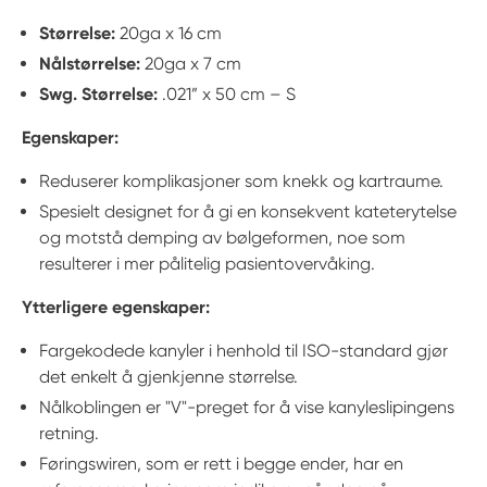
Størrelse:
20ga x 16 cm
Nålstørrelse:
20ga x 7 cm
Swg. Størrelse:
.021” x 50 cm – S
Egenskaper:
Reduserer komplikasjoner som knekk og kartraume.
Spesielt designet for å gi en konsekvent kateterytelse
og motstå demping av bølgeformen, noe som
resulterer i mer pålitelig pasientovervåking.
Ytterligere egenskaper:
Fargekodede kanyler i henhold til ISO-standard gjør
det enkelt å gjenkjenne størrelse.
Nålkoblingen er "V"-preget for å vise kanyleslipingens
retning.
Føringswiren, som er rett i begge ender, har en