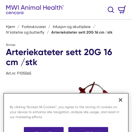
Hopp til hovedinnhold
Handlekurv
Søk
0 Varer
Hjem
/
Forbruksvarer
/
Infusjon og akuttpleie
/
IV katetre og butterfly
/
Arteriekateter sett 20G 16 cm /stk
Arrow
Arteriekateter sett 20G 16
cm /stk
Art.nr:
F105565
By clicking “Accept All Cookies”, you agree to the storing of cookies on
your device to enhance site navigation, analyze site usage, and assist in
our marketing efforts.