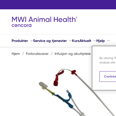
Hopp til hovedinnhold
Produkter
Service og tjenester
Kurs
Aktuelt
Hjelp
Hjem
/
Forbruksvarer
/
Infusjon og akuttpleie
/
IV katetre o
By clicking 
analyze site
Cookies