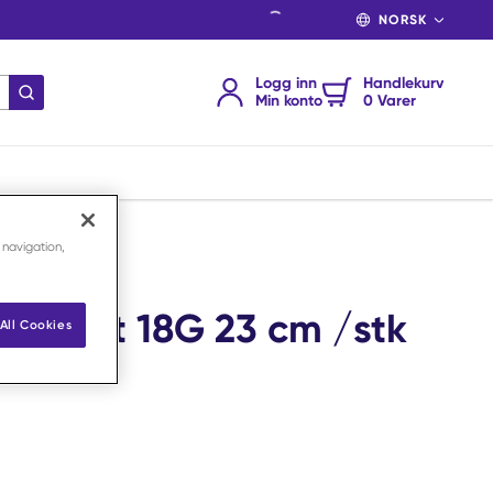
SPRÅK
Logg inn
Handlekurv
send søk
Min konto
0 Varer
 navigation,
ter sett 18G 23 cm /stk
All Cookies