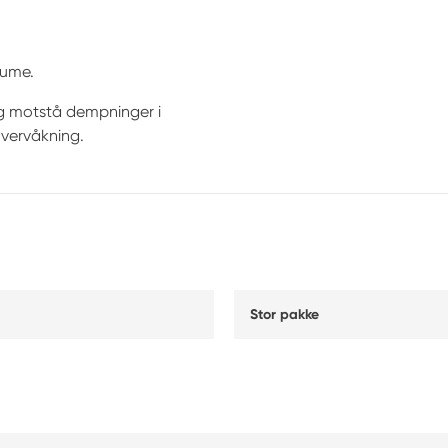
aume.
og motstå dempninger i
overvåkning.
Stor pakke