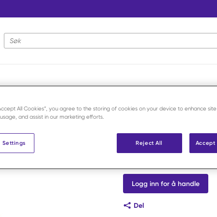
Nettstedsøk
g butterfly
/
Arteriekateter sett 18G 23 cm /stk
“Accept All Cookies”, you agree to the storing of cookies on your device to enhance site
 usage, and assist in our marketing efforts.
Arrow
Arteriekate
 Settings
Reject All
Accept 
Art.nr:
F105566
Logg inn for å handle
Del