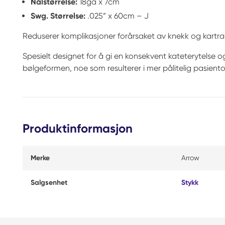
Nålstørrelse:
18ga x 7cm
Swg. Størrelse:
.025” x 60cm – J
Reduserer komplikasjoner forårsaket av knekk og kartr
Spesielt designet for å gi en konsekvent kateterytelse 
bølgeformen, noe som resulterer i mer pålitelig pasient
Produktinformasjon
Merke
Arrow
Salgsenhet
Stykk