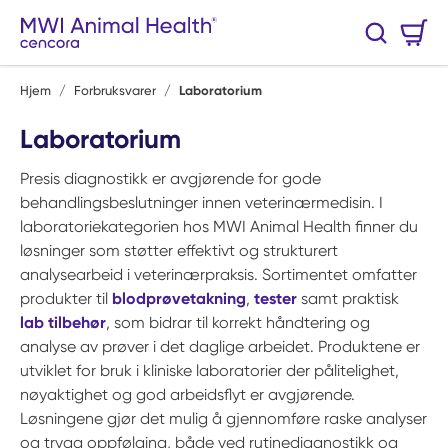
Hopp til hovedinnhold
Handlekurv
Søk
0 Varer
Hjem
/
Forbruksvarer
/
Laboratorium
Laboratorium
Presis diagnostikk er avgjørende for gode
behandlingsbeslutninger innen veterinærmedisin. I
laboratoriekategorien hos MWI Animal Health finner du
løsninger som støtter effektivt og strukturert
analysearbeid i veterinærpraksis. Sortimentet omfatter
produkter til
blodprøvetakning
,
tester
samt praktisk
lab tilbehør
, som bidrar til korrekt håndtering og
analyse av prøver i det daglige arbeidet. Produktene er
utviklet for bruk i kliniske laboratorier der pålitelighet,
nøyaktighet og god arbeidsflyt er avgjørende.
Løsningene gjør det mulig å gjennomføre raske analyser
og trygg oppfølging, både ved rutinediagnostikk og