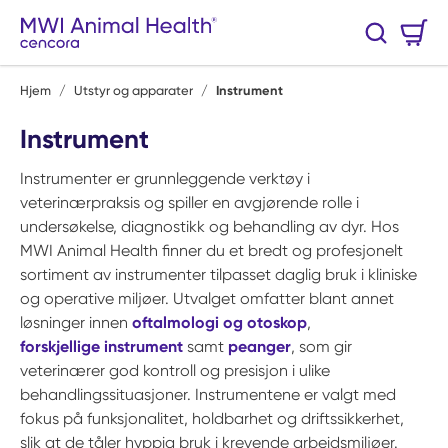
Hopp til hovedinnhold
Handlekurv
Søk
0 Varer
Hjem
/
Utstyr og apparater
/
Instrument
Instrument
Instrumenter er grunnleggende verktøy i
veterinærpraksis og spiller en avgjørende rolle i
undersøkelse, diagnostikk og behandling av dyr. Hos
MWI Animal Health finner du et bredt og profesjonelt
sortiment av instrumenter tilpasset daglig bruk i kliniske
og operative miljøer. Utvalget omfatter blant annet
løsninger innen
oftalmologi og otoskop
,
forskjellige instrument
samt
peanger
, som gir
veterinærer god kontroll og presisjon i ulike
behandlingssituasjoner. Instrumentene er valgt med
fokus på funksjonalitet, holdbarhet og driftssikkerhet,
slik at de tåler hyppig bruk i krevende arbeidsmiljøer.