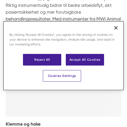
Riktig instrumentvalg bidrar til bedre arbeidsflyt, økt
pasientsikkerhet og mer forutsigbare
behandlingsresultater. Med instrumenter fra MWI Animal
Health får veterinærer tilgang til pålitelig utstyr som
støtter profesjonelt arbeid og høy kvalitet i
By clicking “Accept All Cookies”, you agree to the storing of cookies on
pasientbehandlingen hver dag.
your device to enhance site navigation, analyze site usage, and assist in
our marketing efforts.
Reject All
Accept All Cookies
Cookies Settings
Klemme og hake