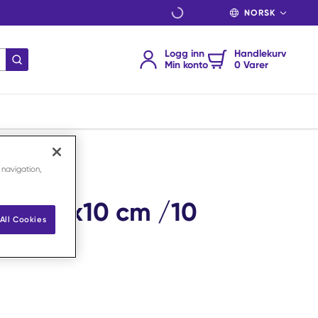
SPRÅK
Logg inn
Handlekurv
send søk
Min konto
0 Varer
 navigation,
tec 10x10 cm /10
All Cookies