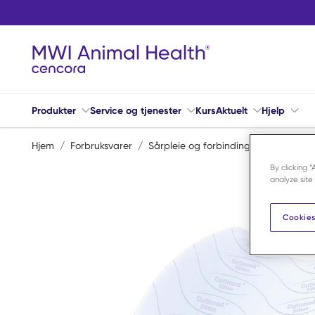
Hopp til hovedinnhold
Produkter
Service og tjenester
Kurs
Aktuelt
Hjelp
Hjem
/
Forbruksvarer
/
Sårpleie og forbindingsmateriell
/
I
By clicking 
analyze site
Cookies