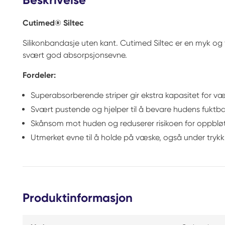
Cutimed® Siltec
Silikonbandasje uten kant. Cutimed Siltec er en myk og 
svært god absorpsjonsevne.
Fordeler:
Superabsorberende striper gir ekstra kapasitet for 
Svært pustende og hjelper til å bevare hudens fuktb
Skånsom mot huden og reduserer risikoen for oppblø
Utmerket evne til å holde på væske, også under trykk
Produktinformasjon