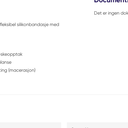
Det er ingen dok
fleksibel silikonbandasje med
væskeopptak
alanse
ting (macerasjon)