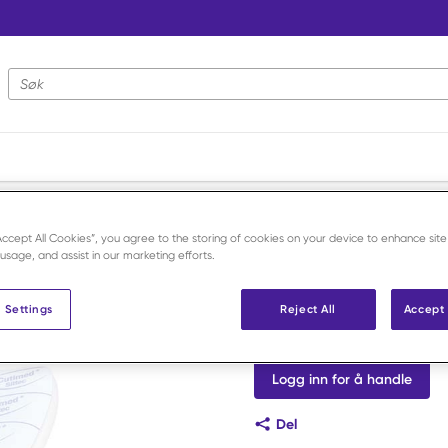
Nettstedsøk
kke-heftende kompresser
/
Cutimed Siltec 10x10 cm /10
“Accept All Cookies”, you agree to the storing of cookies on your device to enhance site
 usage, and assist in our marketing efforts.
Cutimed
Cutimed Sil
 Settings
Reject All
Accept 
Art.nr:
F21146
Logg inn for å handle
Del