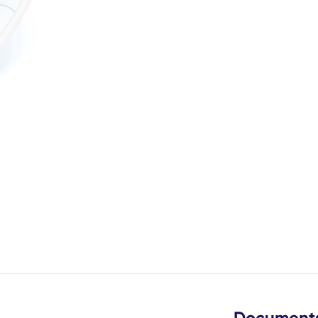
de
este lysbilde
Document