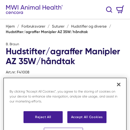
Hopp til hovedinnhold
Handlekurv
Søk
0 Varer
Hjem
/
Forbruksvarer
/
Suturer
/
Hudstifler og diverse
/
Hudstifter/agraffer Manipler AZ 35W/håndtak
B. Braun
Hudstifter/agraffer Manipler
AZ 35W/håndtak
Art.nr:
F41008
By clicking “Accept All Cookies”, you agree to the storing of cookies on
your device to enhance site navigation, analyze site usage, and assist in
our marketing efforts.
Reject All
Accept All Cookies