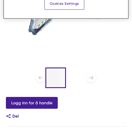
Cookies Settings
Liste med 2 varer,
hoppe over liste?
Forrige lysbilde
Neste lys
Logg inn for å handle
Del