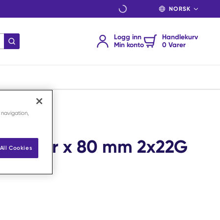
SPRÅK
Logg inn
Handlekurv
send søk
Min konto
0 Varer
 navigation,
duo 4Fr x 80 mm 2x22G
All Cookies