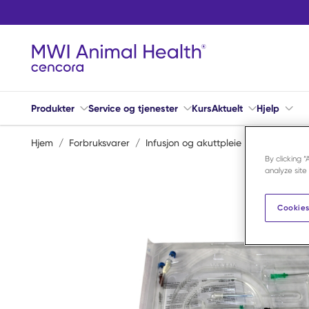
Hopp til hovedinnhold
Produkter
Service og tjenester
Kurs
Aktuelt
Hjelp
Hjem
/
Forbruksvarer
/
Infusjon og akuttpleie
/
Adaptere, p
By clicking 
analyze site
Cookies