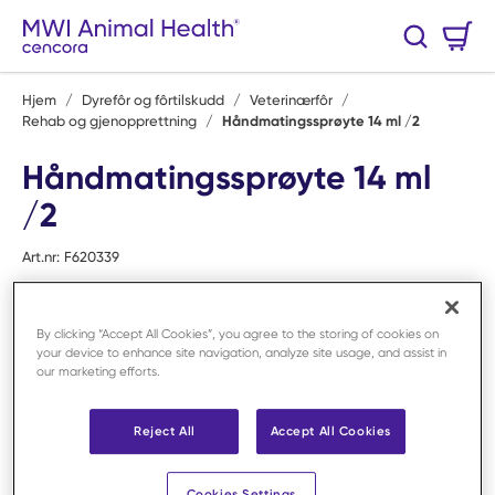
Hopp til hovedinnhold
Handlekurv
Søk
0 Varer
Hjem
/
Dyrefôr og fôrtilskudd
/
Veterinærfôr
/
Rehab og gjenopprettning
/
Håndmatingssprøyte 14 ml /2
Håndmatingssprøyte 14 ml
/2
Art.nr:
F620339
By clicking “Accept All Cookies”, you agree to the storing of cookies on
your device to enhance site navigation, analyze site usage, and assist in
our marketing efforts.
Reject All
Accept All Cookies
Cookies Settings