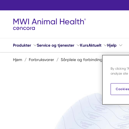
Hopp til hovedinnhold
Produkter
Service og tjenester
Kurs
Aktuelt
Hjelp
Hjem
/
Forbruksvarer
/
Sårpleie og forbindingsmateriell
/
I
By clicking 
analyze site
Cookies