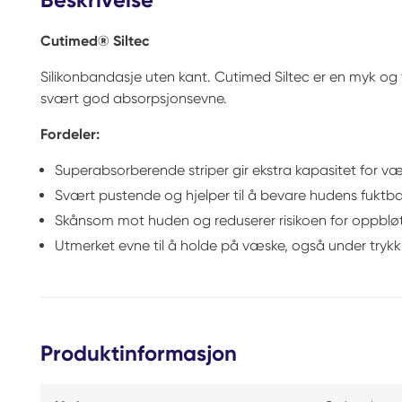
Cutimed® Siltec
Silikonbandasje uten kant. Cutimed Siltec er en myk og 
svært god absorpsjonsevne.
Fordeler:
Superabsorberende striper gir ekstra kapasitet for 
Svært pustende og hjelper til å bevare hudens fuktb
Skånsom mot huden og reduserer risikoen for oppblø
Utmerket evne til å holde på væske, også under trykk
Produktinformasjon