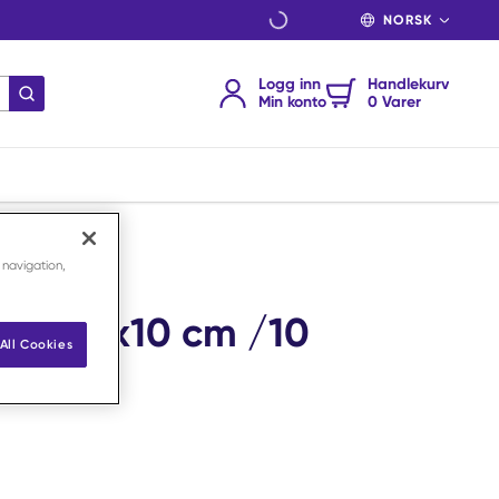
SPRÅK
Logg inn
Handlekurv
send søk
Min konto
0 Varer
 navigation,
tec 10x10 cm /10
All Cookies