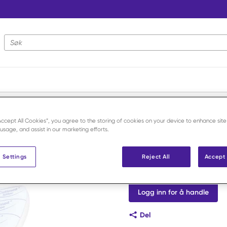
Nettstedsøk
kke-heftende kompresser
/
Cutimed Siltec 10x10 cm /10
“Accept All Cookies”, you agree to the storing of cookies on your device to enhance site
 usage, and assist in our marketing efforts.
Cutimed
Cutimed Sil
 Settings
Reject All
Accept 
Art.nr:
F21146
Logg inn for å handle
Del