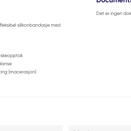
Det er ingen dok
fleksibel silikonbandasje med
væskeopptak
alanse
ting (macerasjon)