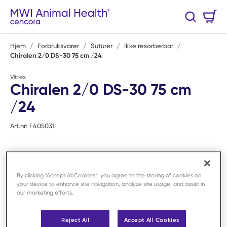
Hopp til hovedinnhold
Handlekurv
Søk
0 Varer
Hjem
/
Forbruksvarer
/
Suturer
/
Ikke resorberbar
/
Chiralen 2/0 DS-30 75 cm /24
Vitrex
Chiralen 2/0 DS-30 75 cm
/24
Art.nr:
F405031
By clicking “Accept All Cookies”, you agree to the storing of cookies on
your device to enhance site navigation, analyze site usage, and assist in
our marketing efforts.
Reject All
Accept All Cookies