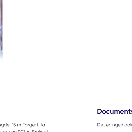
Document
gde: 15 m Farge: Lilla
Det er ingen dok
sutur av PGLA. Brukes i