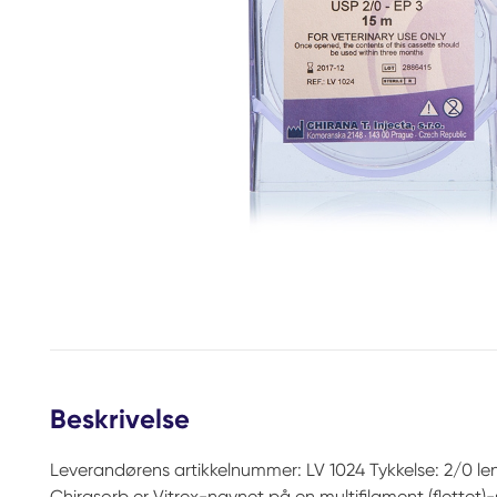
Beskrivelse
Leverandørens artikkelnummer: LV 1024 Tykkelse: 2/0 len
Chirasorb er Vitrex-navnet på en multifilament (flettet)-