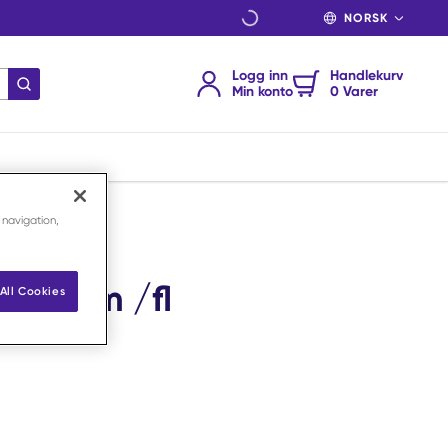
SPRÅK
Logg inn
Handlekurv
send søk
Min konto
0 Varer
 navigation,
/0 15 m /fl
All Cookies