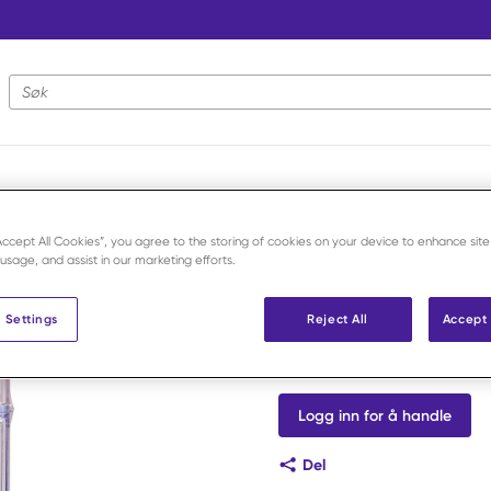
Nettstedsøk
 2/0 15 m /fl
“Accept All Cookies”, you agree to the storing of cookies on your device to enhance site
 usage, and assist in our marketing efforts.
Vitrex
Chirasorb 2
 Settings
Reject All
Accept 
Art.nr:
F431051
Logg inn for å handle
Del