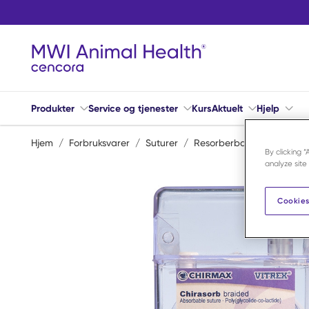
Hopp til hovedinnhold
Produkter
Service og tjenester
Kurs
Aktuelt
Hjelp
Hjem
/
Forbruksvarer
/
Suturer
/
Resorberbar
/
Chirasorb
By clicking 
analyze site
Cookies