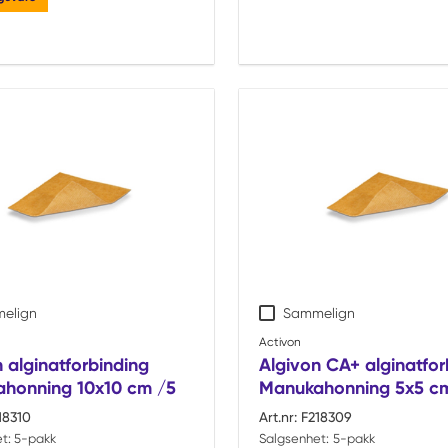
elign
Sammelign
Activon
 alginatforbinding
Algivon CA+ alginatfor
honning 10x10 cm /5
Manukahonning 5x5 c
18310
Art.nr:
F218309
t:
5-pakk
Salgsenhet:
5-pakk