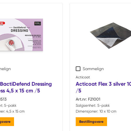
ts
elign
Sammelign
Acticoat
BactiDefend Dressing
Acticoat Flex 3 silver 
ss 4,5 x 15 cm /5
/5
1513
Art.nr:
F21001
t:
5-pakk
Salgsenhet:
5-pakk
er:
4,5 x 15 cm
Dimensjoner:
10 x 10 cm
ngsvare
Bestillingsvare