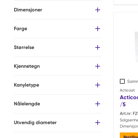
Dimensjoner
Farge
Størrelse
Kjennetegn
Samm
Kanyletype
Acticoat
Acticoa
Nålelengde
/5
Art.nr:
F2
Salgsenhe
Utvendig diameter
Dimensjon
Bestilli