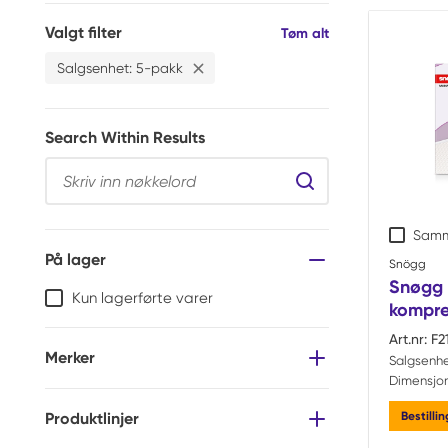
Valgt filter
Filtre
Tøm alt
Salgsenhet
:
5-pakk
Slett
Salgsenhet 5-pakk Filtrer
Search Within Results
Search Within Resul
Samm
På lager
Snögg
Snøgg 
Kun lagerførte varer
kompre
Art.nr:
F2
Merker
Salgsenhe
Dimensjon
Bestilli
Produktlinjer