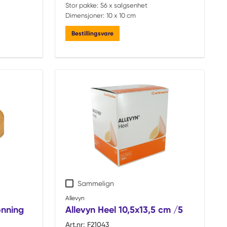
Stor pakke:
56 x salgsenhet
Dimensjoner:
10 x 10 cm
Bestillingsvare
Sammelign
Allevyn
onning
Allevyn Heel 10,5x13,5 cm /5
Art.nr:
F21043