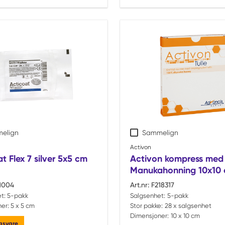
elign
Sammelign
Activon
t Flex 7 silver 5x5 cm
Activon kompress med
Manukahonning 10x10 
1004
Art.nr:
F218317
t:
5-pakk
Salgsenhet:
5-pakk
er:
5 x 5 cm
Stor pakke:
28 x salgsenhet
Dimensjoner:
10 x 10 cm
ngsvare