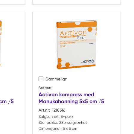
Sammelign
Activon
Activon kompress med
cm /5
Manukahonning 5x5 cm /5
Art.nr:
F218316
Salgsenhet:
5-pakk
Stor pakke:
28 x salgsenhet
Dimensjoner:
5 x 5 cm