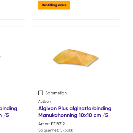
Bestillingsvare
Sammelign
Activon
binding
Algivon Plus alginatforbinding
m /5
Manukahonning 10x10 cm /5
Art.nr:
F218312
Salgsenhet:
5-pakk