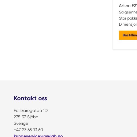
Art.nr:
F2
Salgsenhe
Stor pakke
Dimensjon
Bestilli
Kontakt oss
Forskaregatan 1D
275 37 Sjöbo
Sverige
+47 23 65 13 60
kundeservice@mwiah.no