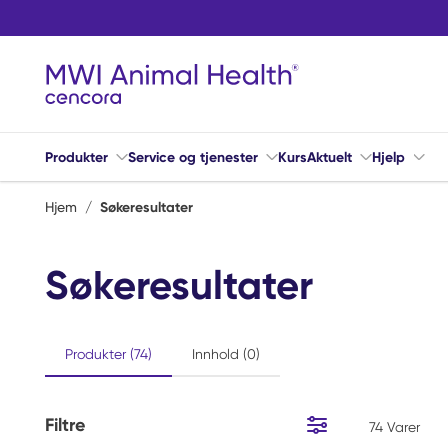
Hopp til hovedinnhold
Produkter
Service og tjenester
Kurs
Aktuelt
Hjelp
Hjem
/
Søkeresultater
Søkeresultater
Produkter (74)
Innhold (0)
Filtre
74
Varer
Hopp til resultater