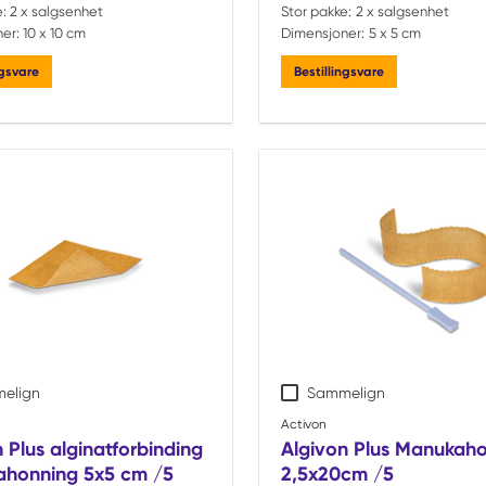
:
2 x salgsenhet
Stor pakke:
2 x salgsenhet
er:
10 x 10 cm
Dimensjoner:
5 x 5 cm
ngsvare
Bestillingsvare
elign
Sammelign
Activon
 Plus alginatforbinding
Algivon Plus Manukah
honning 5x5 cm /5
2,5x20cm /5