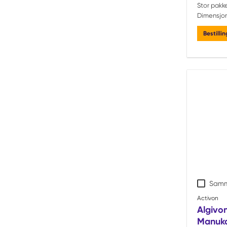
Stor pakke
Dimensjon
Bestilli
Samm
Activon
Algivon
Manuka