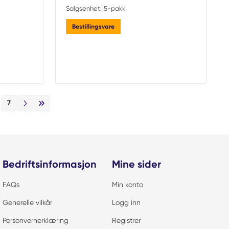
Salgsenhet:
5-pakk
Bestillingsvare
7
Neste side
Siste side
Bedriftsinformasjon
Mine sider
FAQs
Min konto
Generelle vilkår
Logg inn
Personvernerklæring
Registrer