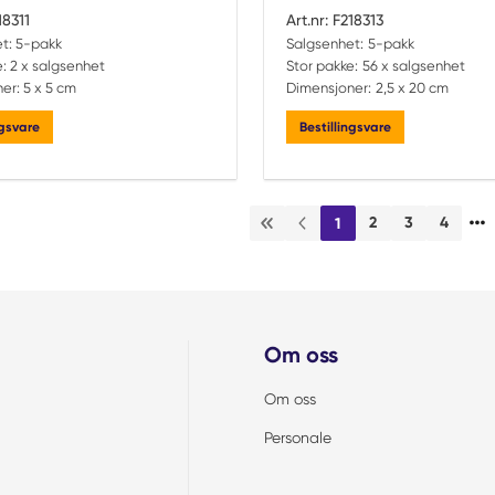
18311
Art.nr:
F218313
t:
5-pakk
Salgsenhet:
5-pakk
:
2 x salgsenhet
Stor pakke:
56 x salgsenhet
er:
5 x 5 cm
Dimensjoner:
2,5 x 20 cm
ngsvare
Bestillingsvare
…
2
3
4
1
Første side
Forrige side
Om oss
Om oss
Personale