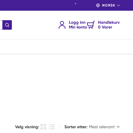
SPRÅK
Logg inn
Handlekurv
send søk
Min konto
0 Varer
Sorter etter:
Velg visning:
Sorter etter:
Produkt rutenettvisning
Produktlistevisning